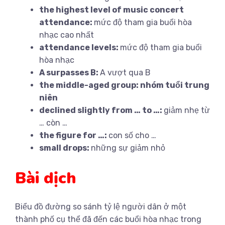
the highest level of music concert
attendance:
mức độ tham gia buổi hòa
nhạc cao nhất
attendance levels:
mức độ tham gia buổi
hòa nhạc
A surpasses B:
A vượt qua B
the middle-aged group: nhóm tuổi trung
niên
declined slightly from … to …:
giảm nhẹ từ
… còn …
the figure for …:
con số cho …
small drops:
những sự giảm nhỏ
Bài dịch
Biểu đồ đường so sánh tỷ lệ người dân ở một
thành phố cụ thể đã đến các buổi hòa nhạc trong