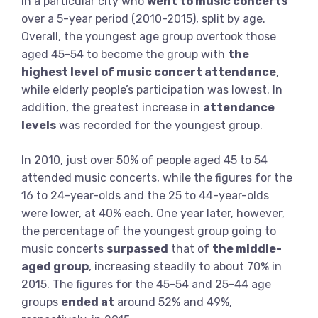
in a particular city who
went to music concerts
over a 5-year period (2010-2015), split by age.
Overall, the youngest age group overtook those
aged 45-54 to become the group with
the
highest level of music concert attendance
,
while elderly people’s participation was lowest. In
addition, the greatest increase in
attendance
levels
was recorded for the youngest group.
In 2010, just over 50% of people aged 45 to 54
attended music concerts, while the figures for the
16 to 24-year-olds and the 25 to 44-year-olds
were lower, at 40% each. One year later, however,
the percentage of the youngest group going to
music concerts
surpassed
that of
the middle-
aged group
, increasing steadily to about 70% in
2015. The figures for the 45-54 and 25-44 age
groups
ended at
around 52% and 49%,