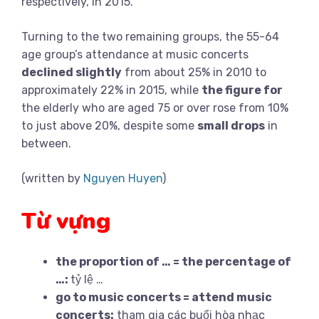
respectively, in 2015.
Turning to the two remaining groups, the 55-64
age group’s attendance at music concerts
declined slightly
from about 25% in 2010 to
approximately 22% in 2015, while
the figure for
the elderly who are aged 75 or over rose from 10%
to just above 20%, despite some
small drops
in
between.
(written by
Nguyen Huyen
)
Từ vựng
the proportion of … = the percentage of
…:
tỷ lệ …
go to music concerts = attend music
concerts:
tham gia các buổi hòa nhạc