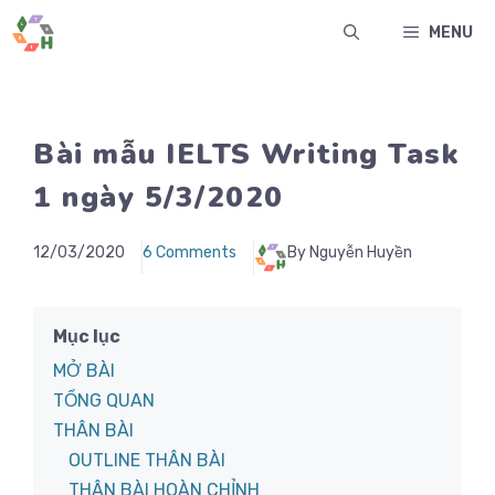
Chuyển
MENU
đến
nội
dung
Bài mẫu IELTS Writing Task
1 ngày 5/3/2020
12/03/2020
6 Comments
By Nguyễn Huyền
Mục lục
MỞ BÀI
TỔNG QUAN
THÂN BÀI
OUTLINE THÂN BÀI
THÂN BÀI HOÀN CHỈNH