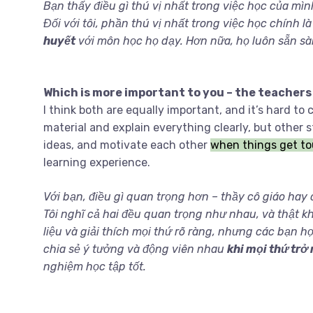
Bạn thấy điều gì thú vị nhất trong việc học của mìn
Đối với tôi, phần thú vị nhất trong việc học chính l
huyết
với môn học họ dạy. Hơn nữa, họ luôn sẵn sàn
Which is more important to you – the teachers
I think both are equally important, and it’s hard t
material and explain everything clearly, but other 
ideas, and motivate each other
when things get t
learning experience.
Với bạn, điều gì quan trọng hơn – thầy cô giáo hay
Tôi nghĩ cả hai đều quan trọng như nhau, và thật k
liệu và giải thích mọi thứ rõ ràng, nhưng các bạn h
chia sẻ ý tưởng và động viên nhau
khi mọi thứ trở
nghiệm học tập tốt.