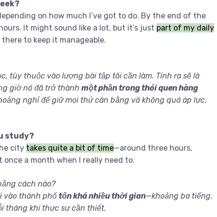
week?
 depending on how much I’ve got to do. By the end of the
rs. It might sound like a lot, but it’s just
part of my daily
d there to keep it manageable.
 tùy thuộc vào lượng bài tập tôi cần làm. Tính ra sẽ là
ng giờ nó đã trở thành
một phần trong thói quen hàng
khoảng nghỉ để giữ mọi thứ cân bằng và không quá áp lực.
ou study?
the city
takes quite a bit of time
—around three hours,
ut once a month when I really need to.
 bằng cách nào?
 đi vào thành phố
tốn khá nhiều thời gian
—khoảng ba tiếng.
i tháng khi thực sự cần thiết.