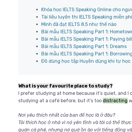
Khóa học IELTS Speaking Online cho ngư
Tài liệu luyện thi IELTS Speaking miễn ph
Mình đã đạt IELTS 8.5 như thế nào
Bài mẫu IELTS Speaking Part 1: Hometow
Bài mẫu IELTS Speaking Part 1: Paying bil
Bài mẫu IELTS Speaking Part 1: Dreams
Bài mẫu IELTS Speaking Part 1: Borrowin
Đồ dùng học tập Huyền dùng khi tự học 
What is your favourite place to study?
I prefer studying at home because it’s quiet, and I
studying at a café before, but it’s too
distracting
w
Nơi yêu thích nhất của bạn để học là ở đâu?
Tôi thích học ở nhà vì nó yên tĩnh và tôi có thể th
quán cà phê, nhưng nó quá ồn ào với tiếng động v