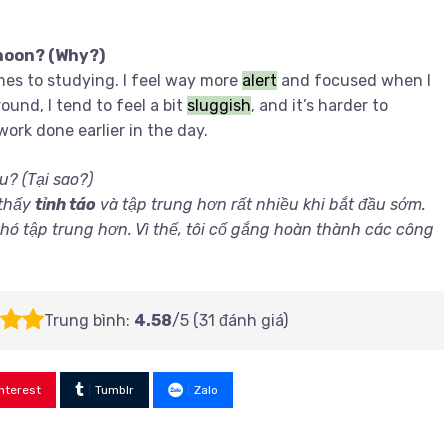
rnoon? (Why?)
mes to studying. I feel way more
alert
and focused when I
ound, I tend to feel a bit
sluggish
, and it’s harder to
work done earlier in the day.
u? (Tại sao?)
 thấy
tỉnh táo
và tập trung hơn rất nhiều khi bắt đầu sớm.
khó tập trung hơn. Vì thế, tôi cố gắng hoàn thành các công
Trung bình:
4.58
/5 (
31
đánh giá)
nterest
Tumblr
Zalo