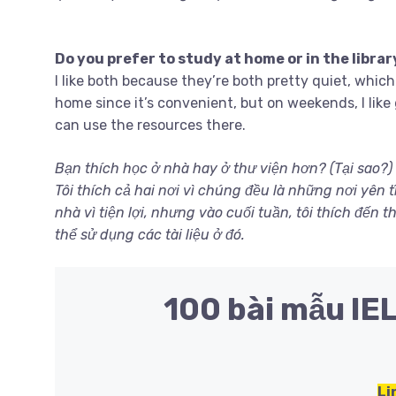
Do you prefer to study at home or in the libra
I like both because they’re both pretty quiet, which
home since it’s convenient, but on weekends, I like 
can use the resources there.
Bạn thích học ở nhà hay ở thư viện hơn? (Tại sao?)
Tôi thích cả hai nơi vì chúng đều là những nơi yên 
nhà vì tiện lợi, nhưng vào cuối tuần, tôi thích đến 
thể sử dụng các tài liệu ở đó.
100 bài mẫu IE
Li