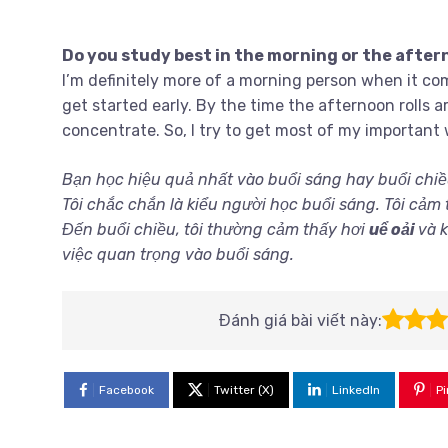
Do you study best in the morning or the afte
I’m definitely more of a morning person when it co
get started early. By the time the afternoon rolls ar
concentrate. So, I try to get most of my important 
Bạn học hiệu quả nhất vào buổi sáng hay buổi chiề
Tôi chắc chắn là kiểu người học buổi sáng. Tôi cảm
Đến buổi chiều, tôi thường cảm thấy hơi
uể oải
và 
việc quan trọng vào buổi sáng.
Đánh giá bài viết này:
Facebook
Twitter (X)
LinkedIn
Pi