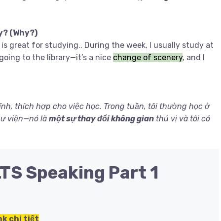
ry? (Why?)
 is great for studying.. During the week, I usually study at
going to the library—it’s a nice
change of scenery
, and I
tĩnh, thích hợp cho việc học. Trong tuần, tôi thường học ở
thư viện—nó là
một sự thay đổi không gian
thú vị và tôi có
LTS Speaking Part 1
nk chi tiết