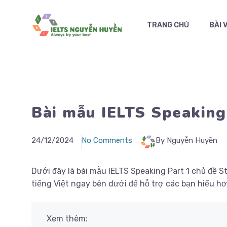
Chuyển
đến
TRANG CHỦ
BÀI 
nội
dung
Bài mẫu IELTS Speaking
24/12/2024
No Comments
By Nguyễn Huyền
Dưới đây là bài mẫu IELTS Speaking Part 1 chủ đề 
tiếng Việt ngay bên dưới để hỗ trợ các bạn hiểu hơ
Xem thêm: