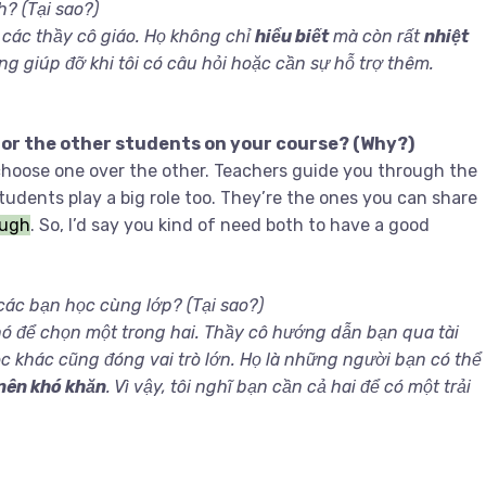
h? (Tại sao?)
à các thầy cô giáo. Họ không chỉ
hiểu biết
mà còn rất
nhiệt
g giúp đỡ khi tôi có câu hỏi hoặc cần sự hỗ trợ thêm.
 or the other students on your course? (Why?)
o choose one over the other. Teachers guide you through the
students play a big role too. They’re the ones you can share
ough
. So, I’d say you kind of need both to have a good
 các bạn học cùng lớp? (Tại sao?)
hó để chọn một trong hai. Thầy cô hướng dẫn bạn qua tài
ọc khác cũng đóng vai trò lớn. Họ là những người bạn có thể
 nên khó khăn
. Vì vậy, tôi nghĩ bạn cần cả hai để có một trải