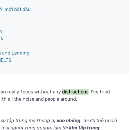
ời mới bắt đầu
í
n
ls
g and Lending
IELTS
 can really focus without any
distractions
. I’ve tried
ith all the noise and people around.
ực sự tập trung mà không bị
xao nhãng
. Tôi đã thử học ở
à mọi người xung quanh, làm tôi
khó tập trung
.