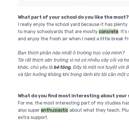
What part of your school do you like the most?
I really enjoy the school yard because it has plent
to many schoolyards that are mostly
concrete
. It’
and enjoy the fresh air when I need a little break 
Bạn thích phần nào nhất ở trường học của mình?
Tôi rất thích sân trường vì nó có nhiều cây cối và h
khác, chủ yếu là
bê tông
. Đây là một nơi tuyệt vời 
và tận hưởng không khí trong lành khi tôi cần một 
What do you find most interesting about your
For me, the most interesting part of my studies has
also super
enthusiastic
about what they teach. Plus,
extra support.