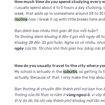
How much time do you spend studying every 
I usually spend about 4 to 5 hours a day studying,
week, that adds up to somewhere around 28 to 35 hou
routine
now. I break it up with little breaks here an
Bạn dành bao nhiêu thời gian để học mỗi tuần?
Tôi thường dành khoảng 4 đến 5 giờ mỗi ngày để học,
khoảng 28 đến 35 giờ/tuần. Nghe có vẻ nhiều, như
ngày
của tôi. Tôi chia nhỏ thời gian học bằng các 
How do you usually travel to the city where y
My school is actually in the
suburbs
, so getting to 
actually. Because of that, I only make the trip abo
Bạn thường di chuyển đến thành phố nơi bạn học
Trường của tôi thực ra nằm ở
vùng ngoại ô
, vì vậy
Vì lý do đó, tôi chỉ vào thành phố khoảng một lần mỗ