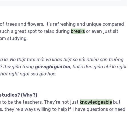
y of trees and flowers. It’s refreshing and unique compared
s such a great spot to relax during
breaks
or even just sit
from studying.
oa lá. Nó thật tươi mới và khác biệt so với nhiều sân trường
để thư giãn trong
giờ nghỉ giải lao
, hoặc đơn giản chỉ là ngồi
chút nghỉ ngơi sau giờ học.
 studies? (Why?)
 to be the teachers. They’re not just
knowledgeable
but
 they’re always willing to help if I have questions or need