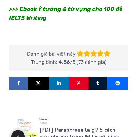
>>> Ebook Ý tưởng & từ vựng cho 100 đề
IELTS Writing
Đánh giá bài viết này:
Trung bình:
4.56
/5 (
73
đánh giá)
[PDF] Paraphrase là gì? 5 cách
paraphrase trong IELTS với ví dụ