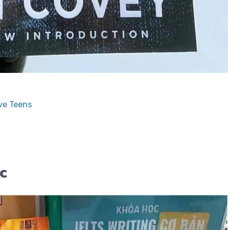
ive Teens
c